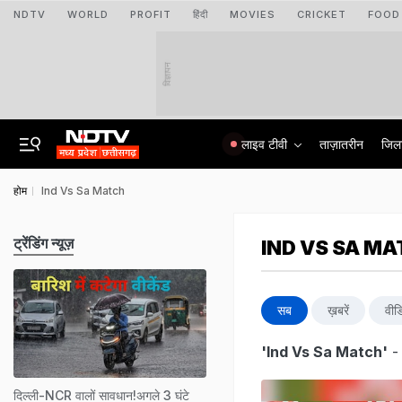
NDTV
WORLD
PROFIT
हिंदी
MOVIES
CRICKET
FOOD
विज्ञापन
लाइव टीवी
ताज़ातरीन
जिल
होम
Ind Vs Sa Match
ट्रेंडिंग न्यूज़
IND VS SA M
सब
ख़बरें
वीड
'Ind Vs Sa Match'
-
दिल्ली-NCR वालों सावधान!अगले 3 घंटे