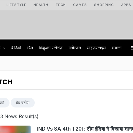
LIFESTYLE
HEALTH
TECH
GAMES
SHOPPING
APPS
ा
वीडियो
खेल
विज़ुअल स्टोरीज़
मनोरंजन
लाइफ़स्टाइल
वायरल
ATCH
ियो
वेब स्टोरी
 3 News Result(s)
IND Vs SA 4th T20I : टीम इंडिया ने दिखाया शान