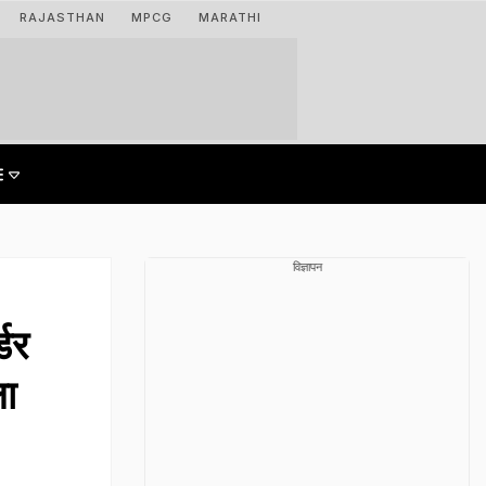
RAJASTHAN
MPCG
MARATHI
विज्ञापन
्डर
ला