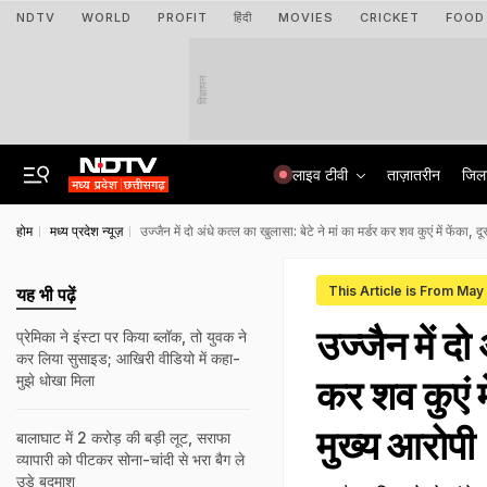
NDTV
WORLD
PROFIT
हिंदी
MOVIES
CRICKET
FOOD
विज्ञापन
लाइव टीवी
ताज़ातरीन
जिल
होम
मध्य प्रदेश न्यूज़
उज्जैन में दो अंधे कत्ल का खुलासा: बेटे ने मां का मर्डर कर शव कुएं में फेंका,
This Article is From May
यह भी पढ़ें
उज्जैन में दो
प्रेमिका ने इंस्टा पर किया ब्लॉक, तो युवक ने
कर लिया सुसाइड; आखिरी वीडियो में कहा-
मुझे धोखा मिला
कर शव कुएं म
मुख्य आरोपी
बालाघाट में 2 करोड़ की बड़ी लूट, सराफा
व्यापारी को पीटकर सोना-चांदी से भरा बैग ले
उड़े बदमाश