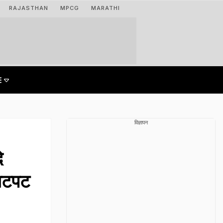
RAJASTHAN
MPCG
MARATHI
विज्ञापन
ि
.झटपट