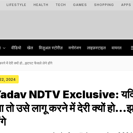
LIFESTYLE
HEALTH
TECH
GAMES
SHOPPING
APPS
ा
वीडियो
खेल
विज़ुअल स्टोरीज़
मनोरंजन
लाइफ़स्टाइल
वायरल
देरी क्यों हो...झटपट फैसले लेने होंगे
 22, 2024
adav NDTV Exclusive: यद
 तो उसे लागू करने में देरी क्यों हो..
गे