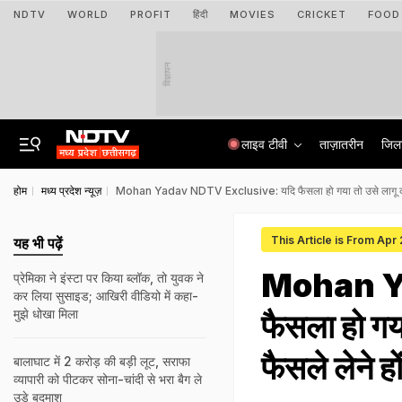
NDTV
WORLD
PROFIT
हिंदी
MOVIES
CRICKET
FOOD
विज्ञापन
लाइव टीवी
ताज़ातरीन
जिल
होम
मध्य प्रदेश न्यूज़
Mohan Yadav NDTV Exclusive: यदि फैसला हो गया तो उसे लागू करने में 
This Article is From Apr
यह भी पढ़ें
Mohan Y
प्रेमिका ने इंस्टा पर किया ब्लॉक, तो युवक ने
कर लिया सुसाइड; आखिरी वीडियो में कहा-
मुझे धोखा मिला
फैसला हो गया
फैसले लेने हों
बालाघाट में 2 करोड़ की बड़ी लूट, सराफा
व्यापारी को पीटकर सोना-चांदी से भरा बैग ले
उड़े बदमाश