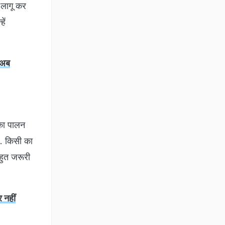
 लागू कर
ें
 अब
सका पालन
ै. किसी का
ुत जरूरी
.
 नहीं