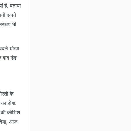
 हैं. बताया
हानी अपने
 रनरअप भी
े बदले धोखा
े बाद डेढ
औरतों के
 का होगा.
ने की कोशिश
 दिया, आज