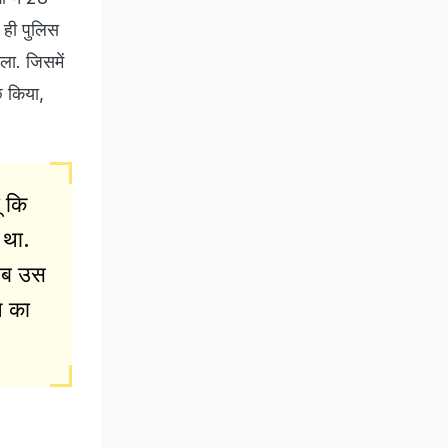
 ही पुलिस
ला. जिसमें
छ किया,
ं कि
 था.
 अब उस
े का