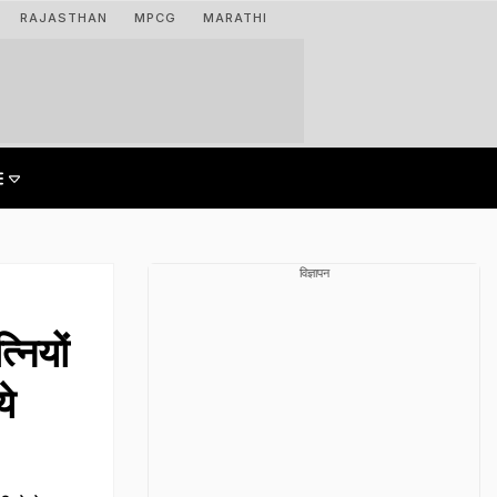
RAJASTHAN
MPCG
MARATHI
विज्ञापन
नियों
ये