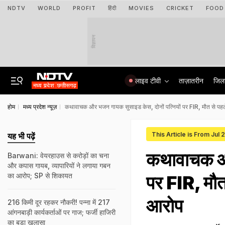
NDTV
WORLD
PROFIT
हिंदी
MOVIES
CRICKET
FOOD
विज्ञापन
लाइव टीवी
ताज़ातरीन
जिल
होम
मध्य प्रदेश न्यूज़
कथावाचक और भजन गायक सुसाइड केस, दोनों पत्नियों पर FIR, मौत से पहले 
This Article is From Jul 
यह भी पढ़ें
कथावाचक और
Barwani: वेयरहाउस से करोड़ों का चना
और कपास गायब, व्यापारियों ने लगाया गबन
का आरोप; SP से शिकायत
पर FIR, मौत 
आरोप
216 किमी दूर रहकर नौकरी! पन्ना में 217
आंगनबाड़ी कार्यकर्ताओं पर गाज; फर्जी हाजिरी
का बड़ा खुलासा