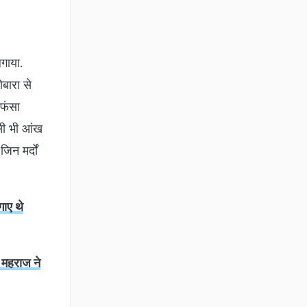
लगाया.
बारा से
 फंसा
 सी भी आंख
िन मर्दों
ाए थे
र महराज ने