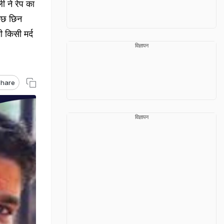
ली ने रेप का
कुछ छिन
ी किसी मर्द
विज्ञापन
hare
विज्ञापन