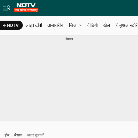
लाइव टीवी
ताज़ातरीन
जिला
वीडियो
खेल
विज़ुअल स्टोर
NDTV
मध्य प्रदेश न्यूज़
छत्तीसगढ़ न्यूज़
बलौदा बाजार
विज्ञापन
होम
लेखक
जफर मुल्तानी