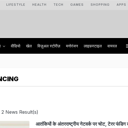
LIFESTYLE
HEALTH
TECH
GAMES
SHOPPING
APPS
ा
वीडियो
खेल
विज़ुअल स्टोरीज़
मनोरंजन
लाइफ़स्टाइल
वायरल
NCING
 2 News Result(s)
आतंकियों के अंतरराष्ट्रीय नेटवर्क पर चोट, टेरर फंडिग 