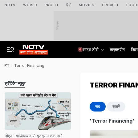
NDTV
WORLD
PROFIT
हिंदी
MOVIES
CRICKET
FOOD
विज्ञापन
लाइव टीवी
ताज़ातरीन
जिल
होम
Terror Financing
ट्रेंडिंग न्यूज़
TERROR FINA
सब
ख़बरें
'Terror Financing'
-
नोएडा-गाजियाबाद से गुरुग्राम तक नमो