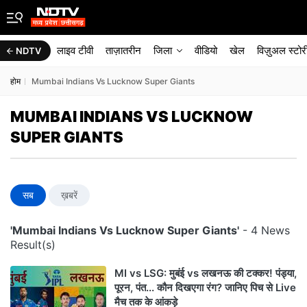
लाइव टीवी
ताज़ातरीन
जिला
वीडियो
खेल
विज़ुअल स्टोर
NDTV
होम
Mumbai Indians Vs Lucknow Super Giants
MUMBAI INDIANS VS LUCKNOW
SUPER GIANTS
सब
ख़बरें
'Mumbai Indians Vs Lucknow Super Giants'
- 4 News
Result(s)
MI vs LSG: मुबंई vs लखनऊ की टक्कर! पंड्या,
पूरन, पंत... कौन दिखएगा रंग? जानिए पिच से Live
मैच तक के आंकड़े