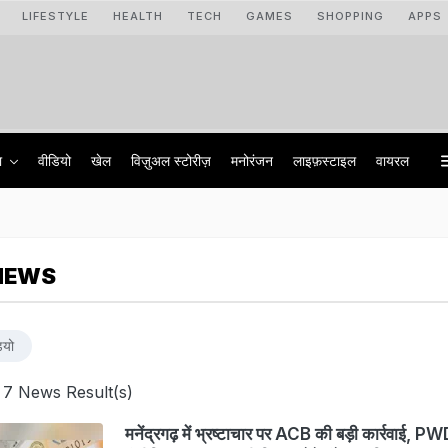
LIFESTYLE
HEALTH
TECH
GAMES
SHOPPING
APPS
ा
वीडियो
खेल
विज़ुअल स्टोरीज़
मनोरंजन
लाइफ़स्टाइल
वायरल
NEWS
ियो
 7 News Result(s)
मनेंद्रगढ़ में भ्रष्टाचार पर ACB की बड़ी कार्रवाई, P