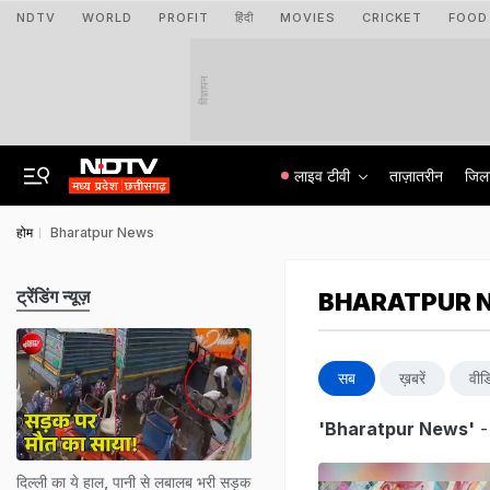
NDTV
WORLD
PROFIT
हिंदी
MOVIES
CRICKET
FOOD
विज्ञापन
लाइव टीवी
ताज़ातरीन
जिल
होम
Bharatpur News
ट्रेंडिंग न्यूज़
BHARATPUR 
सब
ख़बरें
वीड
'Bharatpur News'
-
दिल्ली का ये हाल, पानी से लबालब भरी सड़क