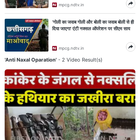
mpcg.ndtv.in
'गोली का जवाब गोली और बोली का जवाब बोली से ही
दिया जाएगा' एंटी नक्सल ऑपरेशन पर सीएम साय
mpcg.ndtv.in
'Anti Naxal Oparation'
- 2 Video Result(s)