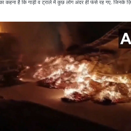
का कहना है कि गाड़ी व ट्राले में कुछ लोग अंदर ही फंसे रह गए. जिनके ज़