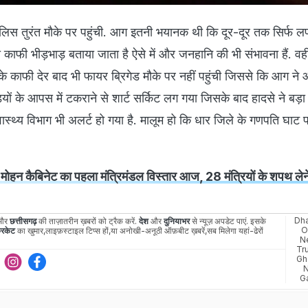
लिस तुरंत मौके पर पहुंची. आग इतनी भयानक थी कि दूर-दूर तक सिर्फ ल
ता काफी भीड़भाड़ बताया जाता है ऐसे में और जनहानि की भी संभावना हैं. वही
के काफी देर बाद भी फायर ब्रिगेड मौके पर नहीं पहुंची जिससे कि आग न
ों के आपस में टकराने से शार्ट सर्किट लग गया जिसके बाद हादसे ने बड़ा 
वास्थ्य विभाग भी अलर्ट हो गया है. मालूम हो कि धार जिले के गणपति घाट
न कैबिनेट का पहला मंत्रिमंडल विस्तार आज, 28 मंत्रियों के शपथ लेने
Dha
और
छत्तीसगढ़
की ताज़ातरीन ख़बरों को ट्रैक करें.
देश
और
दुनियाभर
से न्यूज़ अपडेट पाएं. इसके
O
रिकेट
का खुमार,लाइफ़स्टाइल टिप्स हों,या अनोखी-अनूठी ऑफ़बीट ख़बरें,सब मिलेगा यहां-ढेरों
N
Tr
Gha
G