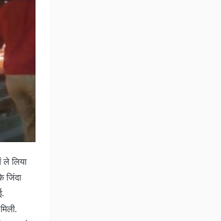
ं ले लिया
े जिंदा
ई.
 मिली.