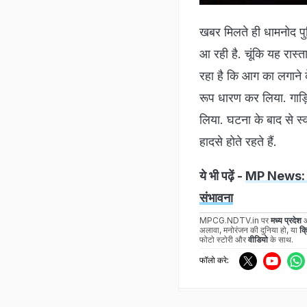
खबर मिलते ही धामनोद पु
आ रही है. चूंकि यह रास्
रहा है कि आग का लगाने 
रूप धारण कर लिया. गाड़िय
लिया. घटना के बाद से स्
हादसे होते रहते हैं.
ये भी पढ़ें -
MP News: मोह
संभावना
MPCG.NDTV.in पर
मध्य प्रदेश
अलावा, मनोरंजन की दुनिया हो, या
क्
फोटो स्टोरी और
वीडियो
के साथ.
फॉलो करे: