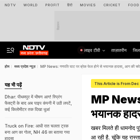
NDTV
WORLD
PROFIT
हिंदी
MOVIES
CRICKET
FOOD
विज्ञापन
लाइव टीवी
ताज़ातरीन
जिल
होम
मध्य प्रदेश न्यूज़
MP News: गणपति घाट पर ब्रेक फेल होने से भयानक हादसा, आग की चपेट म
This Article is From Dec
यह भी पढ़ें
MP News: ग
Dhar: पीथमपुर में भीषण आग! स्प्रिंग
फैक्ट्री के बाद अब पाइप कंपनी में उठी लपटें,
कई किलोमीटर तक दिखा धुआं
भयानक हादसा
Truck on Fire: आधी रात चलता ट्रक
खबर मिलते ही धामनोद पु
बना आग का गोला, NH 46 का बताया गया
आ रही है. चूंकि यह रास्
हादसा