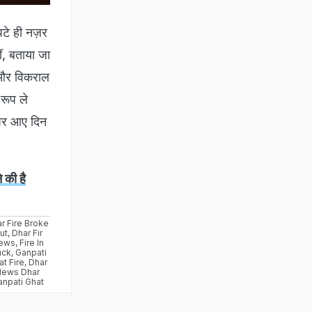
पटे ही नज़र
ं, बताया जा
े और विकराल
रूप ले
 पर आए दिन
 की है
r Fire Broke
ut
,
Dhar Fir
ews
,
Fire In
uck
,
Ganpati
t Fire
,
Dhar
News Dhar
anpati Ghat