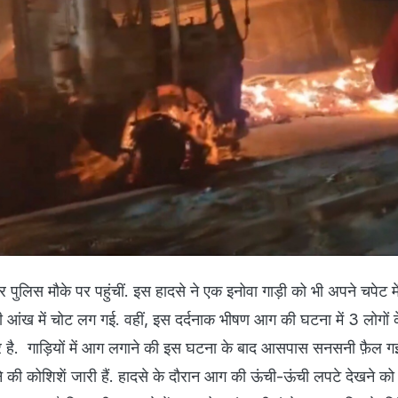
 पुलिस मौके पर पहुंचीं. इस हादसे ने एक इनोवा गाड़ी को भी अपने चपेट मे
 आंख में चोट लग गई. वहीं, इस दर्दनाक भीषण आग की घटना में 3 लोगों क
र है. गाड़ियों में आग लगाने की इस घटना के बाद आसपास सनसनी फ़ैल ग
की कोशिशें जारी हैं. हादसे के दौरान आग की ऊंची-ऊंची लपटे देखने को