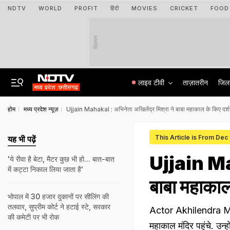
NDTV
WORLD
PROFIT
हिंदी
MOVIES
CRICKET
FOOD
विज्ञापन
लाइव टीवी
ताज़ातरीन
जिल
होम
मध्य प्रदेश न्यूज़
Ujjain Mahakal : अभिनेता अखिलेंद्र मिश्रा ने बाबा महाकाल के किए दर्
This Article is From Dec
यह भी पढ़ें
Ujjain Mah
'ये रीवा है बेटा, मैटर कुछ भी हो... बात-बात
में कट्टा निकाल लिया जाता है'
बाबा महाकाल
भोपाल में 30 हजार दुकानों पर सीलिंग की
तलवार, सुप्रीम कोर्ट ने हटाई स्टे, सरकार
Actor Akhilendra Mish
की कमेटी पर भी रोक
महाकाल मंदिर पहुंचे. उन्ह