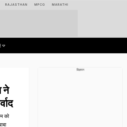
RAJASTHAN
MPCG
MARATHI
विज्ञापन
 ने
्वाद
ाम को
बाबा