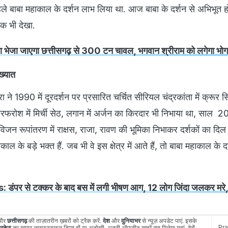
े बाबा महाकाल के दर्शन लाभ लिया था. आज बाबा के दर्शन से अभिभूत हो 
ोक भी देखा.
ा भेजा जाएगा छत्तीसगढ़ से 300 टन चावल, भगवान श्रीराम को लगेगा भोग
िख्यात
रा ने 1990 में दूरदर्शन पर प्रसारित चर्चित सीरियल चंद्रकांता में क्रूर स
रफरोश में मिर्ची सेठ, लगान में अर्जन का किरदार भी निभाया था, साल 2008
विजन रूपांतरण में राक्षस, राजा, रावण की भूमिका निभाकर दर्शकों का दि
ल के बड़े भक्त हैं. जब भी वे इस क्षेत्र में आते हैं, तो बाबा महाकाल के 
ंपर से टक्कर के बाद बस में लगी भीषण आग, 12 लोग जिंदा जलकर मरे
और
छत्तीसगढ़
की ताज़ातरीन ख़बरों को ट्रैक करें.
देश
और
दुनियाभर
से न्यूज़ अपडेट पाएं. इसके
Pr
रिकेट
का खुमार,लाइफ़स्टाइल टिप्स हों,या अनोखी-अनूठी ऑफ़बीट ख़बरें,सब मिलेगा यहां-ढेरों