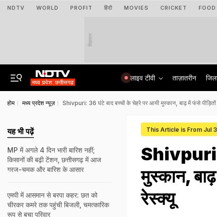
NDTV
WORLD
PROFIT
हिंदी
MOVIES
CRICKET
FOOD
विज्ञापन
लाइव टीवी
ताज़ातरीन
जिल
होम
मध्य प्रदेश न्यूज़
Shivpuri: 36 घंटे बाद बच्चों के चेहरे पर आयी मुस्कान, बाढ़ में फंसे पीड़ितों
This Article is From Jul 
यह भी पढ़ें
Shivpuri: 3
MP में अगले 4 दिन भारी बारिश नहीं;
किसानों की बढ़ी टेंशन, छत्तीसगढ़ में आज
गरज-चमक और बारिश के आसार
मुस्कान, बाढ़
रेस्क्यू
एमपी में आसमान से बरपा कहर: छत को
चीरकर कमरे तक पहुंची बिजली, चमत्कारिक
रूप से बचा परिवार