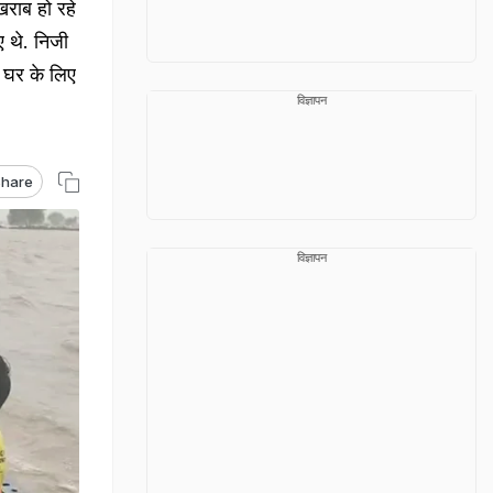
राब हो रहे
ए थे. निजी
े घर के लिए
विज्ञापन
hare
विज्ञापन