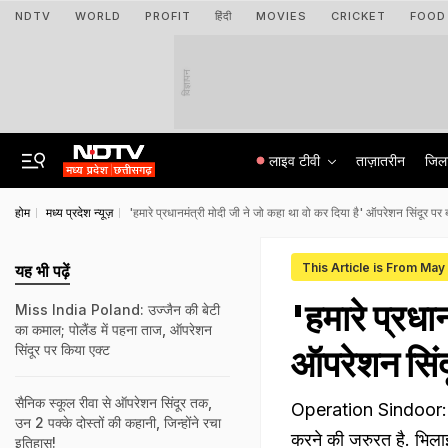
NDTV
WORLD
PROFIT
हिंदी
MOVIES
CRICKET
FOOD
विज्ञापन
लाइव टीवी
ताज़ातरीन
जिल
होम
मध्य प्रदेश न्यूज़
'हमारे प्रधानमंत्री मोदी जी ने जो कहा था वो कर दिया है' ऑपरेशन सिंदूर पर 
This Article is From May
यह भी पढ़ें
'हमारे प्रधा
Miss India Poland: उज्जैन की बेटी
का कमाल; पोलैंड में पहना ताज, ऑपरेशन
सिंदूर पर किया एक्ट
ऑपरेशन सिंदू
सैनिक स्कूल रीवा से ऑपरेशन सिंदूर तक,
Operation Sindoor: दुर
उन 2 पक्‍के दोस्तों की कहानी, ज‍िन्‍होंने रचा
करने की जरुरत है. भिलाई औ
इतिहास!