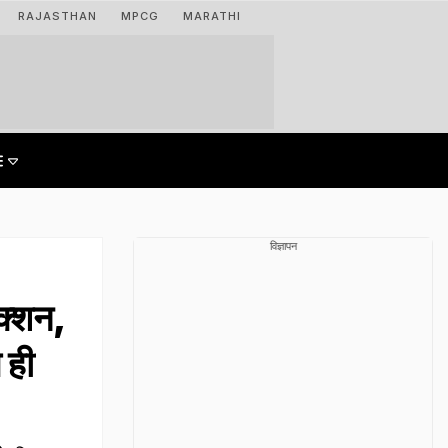
RAJASTHAN
MPCG
MARATHI
विज्ञापन
क्शन,
 ही