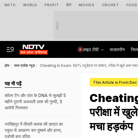
NDTV
WORLD
PROFIT
हिंदी
MOVIES
CRICKET
FOOD
विज्ञापन
लाइव टीवी
ताज़ातरीन
जिल
होम
मध्य प्रदेश न्यूज़
Cheating In Exam: 50% स्टूडेंट्स पर एक्शन, परीक्षा में खुले आम नकल; भि
This Article is From Dec
यह भी पढ़ें
Cheating 
कॉलर टैग और दांत के DNA से सुलझी 5
महीने पुरानी अधजली लाश की गुत्थी, 3
आरोपी गिरफ्तार
परीक्षा में ख
मचा हड़कंप
नरसिंहपुर में तीसरी क्‍लास की छात्रा का
स्कूल से अपहरण कर दुष्कर्म और हत्या,
पड़ोसी बना दरिंदा