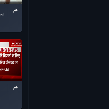
i
ाल!