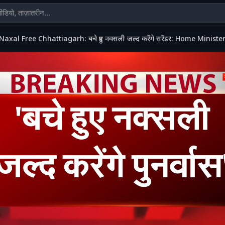
Naxal Free Chhattiagarh: बचे हुए नक्सली जल्द करेंगे सरेंडर: Home Mini