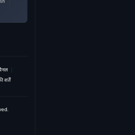
ash
चैनल
 शर्तें
ved.