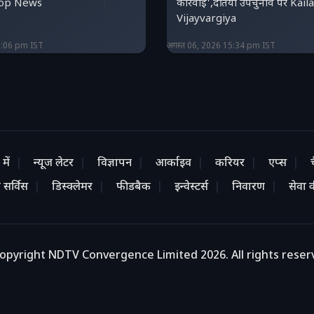
| Top News
कार्रवाई',दतिया उपचुनाव पर Kail
Vijayvargiya
6:06 pm IST
अगस्त 06, 2026 15:34 pm IST
में
न्यूज लेटर
विज्ञापन
आर्काइव
करियर
एप्स
 सर्विस
डिस्क्लेमर
फीडबैक
इन्वेस्टर्स
निवारण
सेवा की
opyright NDTV Convergence Limited 2026. All rights reser