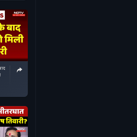
बाद
ी