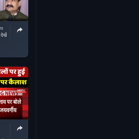
am
ेखें