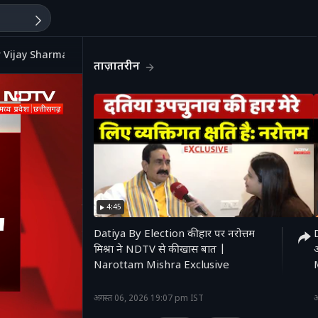
ster Vijay Sharma | Naxal News
ताज़ातरीन
4:45
Datiya By Election की हार पर नरोत्तम
D
मिश्रा ने NDTV से की खास बात |
Narottam Mishra Exclusive
'
अगस्त 06, 2026 19:07 pm IST
अ