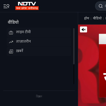
होम
वीडियो
वीडियो
लाइव टीवी
ताज़ातरीन
ख़बरें
विज्ञापन