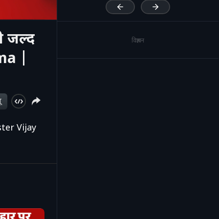
ी जल्द
विज्ञापन
rma |
ू
ster Vijay