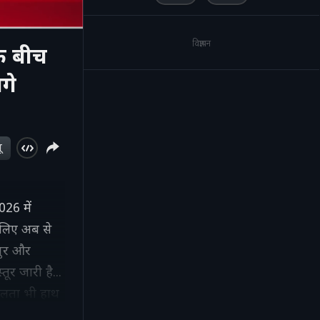
विज्ञापन
े बीच
गे
ू
026 में
 लिए अब से
पुर और
तूर जारी है...
सफलता भी हाथ
वानों ने देर