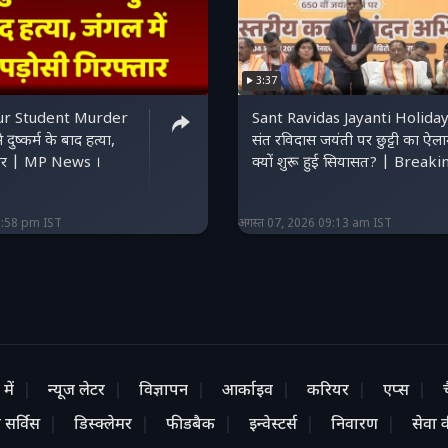
3:37
ur Student Murder
Sant Ravidas Jayanti Holiday
 दुष्कर्म के बाद हत्या,
संत रविदास जयंती पर छुट्टी का ऐला
्तार | MP News ।
क्यों शुरू हुई सियासत? | Breaki
2:58 pm IST
अगस्त 07, 2026 09:13 am IST
में
न्यूज लेटर
विज्ञापन
आर्काइव
करियर
एप्स
 सर्विस
डिस्क्लेमर
फीडबैक
इन्वेस्टर्स
निवारण
सेवा की