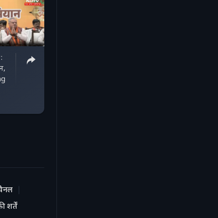
:
न,
ng
चैनल
 शर्तें