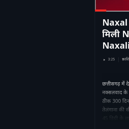
Naxal 
मिली N
Naxali
3:25
प्रका
छत्तीसगढ़ में
नक्सलवाद के 
ठीक 300 दिन 
तेलंगाना की सी
45 डिग्री के 
लगी है. सूत्रों