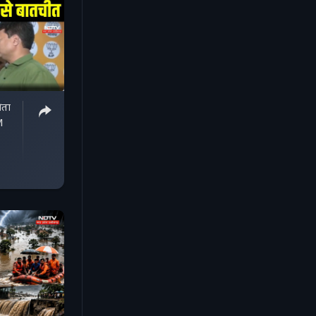
रता
M