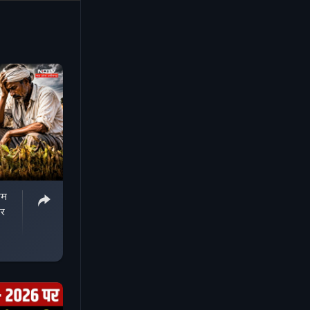
कम
और