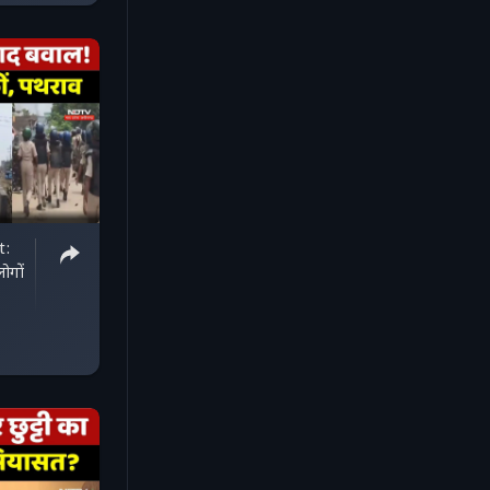
t:
ोगों