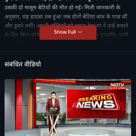
उसकी दो मासूम बेटियों की मौत हो गई। मिली जानकारी के
अनुसार, यह हादसा तब हुआ जब दोनों बेटियां बांध के पास थीं
और डूबने लगीं। अपनी बच्चियों को डूबता देख मां ने उन्हें बचाने
Show Full
के लिए बिना सोचे-समझे बांध में छलांग लगा दी। हालांकि, पानी
गहरा होने के कारण मां भी खुद को और बच्चों को नहीं बचा
पाई। #Narayanpur #ChhattisgarhNews
#TragicIncident #DrowningAccident
संबंधित वीडियो
#NarayanpurNews #DamAccident
#BreakingNews #Chhattisgarh #SafetyAlert
#MotherDaughterTragedy