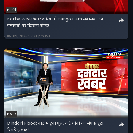
फेसबुक पेज को लाइक करें :
4:44
https://www.facebook.com/ndtvmpchhattisgarh/
Korba Weather: कोरबा में Bango Dam लबालब...34
हमें ट्विटर पर फॉलो करें :
पंचायतों पर मंडराया संकट
https://twitter.com/NDTVMPCG
अगस्त 09, 2026 15:31 pm IST
8:08
Dindori Flood: बाढ़ में डूबा पुल, कई गांवों का संपर्क टूटा,
बिगड़े हालात!