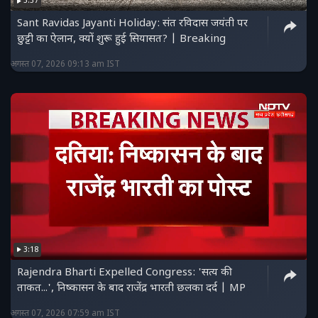
3:37
फेसबुक पेज को लाइक करें :
Sant Ravidas Jayanti Holiday: संत रविदास जयंती पर
https://www.facebook.com/ndtvmpchhattisgarh/
छुट्टी का ऐलान, क्यों शुरू हुई सियासत? | Breaking
हमें ट्विटर पर फॉलो करें :
अगस्त 07, 2026 09:13 am IST
https://twitter.com/NDTVMPCG
3:18
Rajendra Bharti Expelled Congress: 'सत्य की
ताकत...', निष्कासन के बाद राजेंद्र भारती छलका दर्द | MP
अगस्त 07, 2026 07:59 am IST