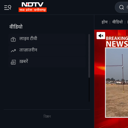
होम
वीडियो
वीडियो
लाइव टीवी
ताज़ातरीन
ख़बरें
विज्ञापन