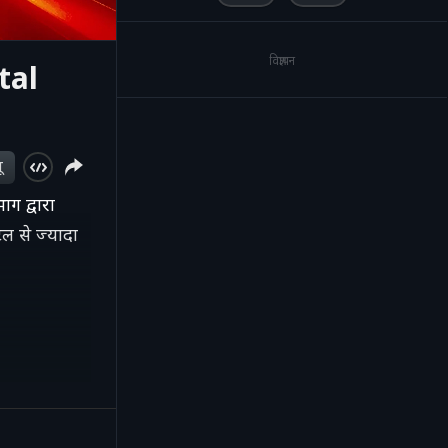
विज्ञापन
tal
ू
ग द्वारा
टल से ज्यादा