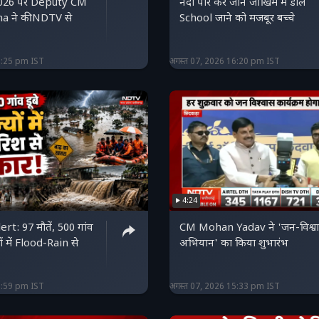
026 पर Deputy CM
नदी पार कर जान जोखिम में डाल
a ने की NDTV से
School जाने को मजबूर बच्चे
6:25 pm IST
अगस्त 07, 2026 16:20 pm IST
4:24
t: 97 मौतें, 500 गांव
CM Mohan Yadav ने 'जन-विश्व
यों में Flood-Rain से
अभियान' का किया शुभारंभ
5:59 pm IST
अगस्त 07, 2026 15:33 pm IST