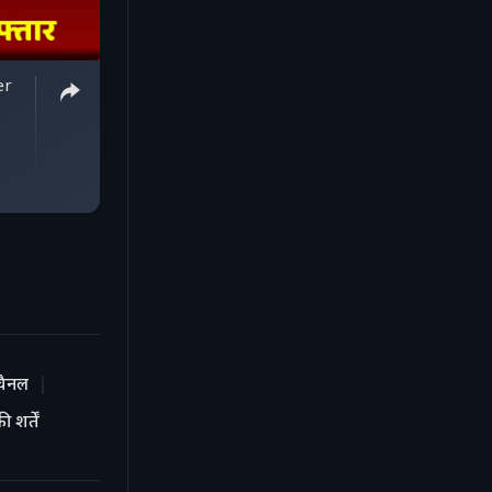
er
चैनल
 शर्तें