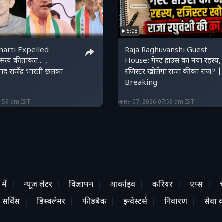
5:08
harti Expelled
Raja Raghuvanshi Guest
त्य की ताकत...',
House: गेस्ट हाउस का नया रहस्य,
ाद राजेंद्र भारती छलका
रजिस्टर खोलेगा राजा की का राज? |
Breaking
7:59 am IST
अगस्त 07, 2026 07:59 am IST
में
न्यूज लेटर
विज्ञापन
आर्काइव
करियर
एप्स
 सर्विस
डिस्क्लेमर
फीडबैक
इन्वेस्टर्स
निवारण
सेवा की