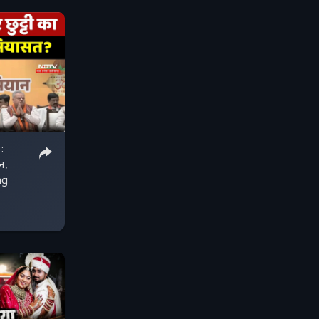
:
न,
ng