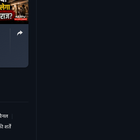
चैनल
 शर्तें