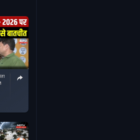
रता
M