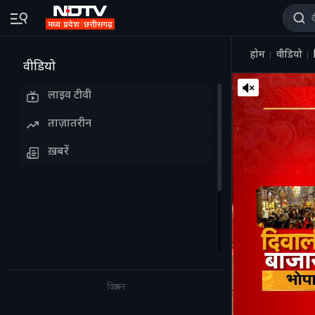
होम
वीडियो
वीडियो
लाइव टीवी
ताज़ातरीन
ख़बरें
विज्ञापन