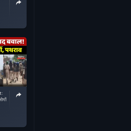
t:
ोगों