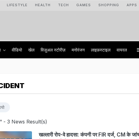
LIFESTYLE
HEALTH
TECH
GAMES
SHOPPING
APPS
ा
वीडियो
खेल
विज़ुअल स्टोरीज़
मनोरंजन
लाइफ़स्टाइल
वायरल
CIDENT
ियो
'
- 3 News Result(s)
खल्लारी रोप-वे हादसा: कंपनी पर FIR दर्ज, CM के जा