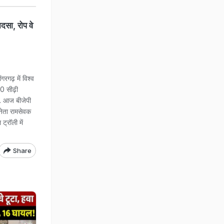
दसा, रोप वे
ढ़ में विश्व
00 सीढ़ी
ै. आज बीजेपी
 नेता रामसेवक
ट्रॉली में
Share