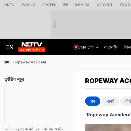
NDTV
WORLD
PROFIT
हिंदी
MOVIES
CRICKET
FOOD
विज्ञापन
लाइव टीवी
ताज़ातरीन
जिल
होम
Ropeway Accident
ट्रेंडिंग न्यूज़
ROPEWAY AC
सब
ख़बरें
वीड
'Ropeway Accident
अतीक अहमद के बेटे अबान की पोस्टमार्टम