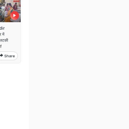
dir
में
 लटकी
!
Share