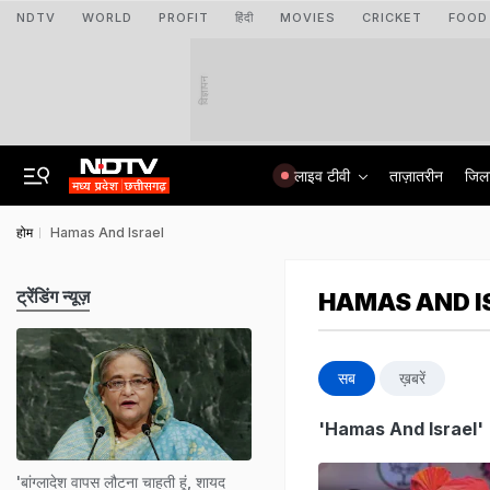
NDTV
WORLD
PROFIT
हिंदी
MOVIES
CRICKET
FOOD
विज्ञापन
लाइव टीवी
ताज़ातरीन
जिल
होम
Hamas And Israel
ट्रेंडिंग न्यूज़
HAMAS AND I
सब
ख़बरें
'Hamas And Israel'
'बांग्लादेश वापस लौटना चाहती हूं, शायद