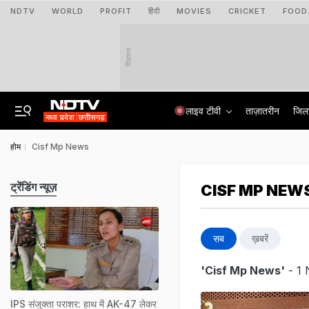
NDTV
WORLD
PROFIT
हिंदी
MOVIES
CRICKET
FOOD
विज्ञापन
लाइव टीवी
ताज़ातरीन
जिल
होम
Cisf Mp News
ट्रेंडिंग न्यूज़
CISF MP NEW
सब
ख़बरें
'Cisf Mp News'
- 1 
IPS संजुक्ता पराशर: हाथ में AK-47 लेकर