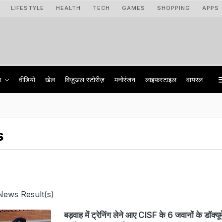
LIFESTYLE
HEALTH
TECH
GAMES
SHOPPING
APPS
ा
वीडियो
खेल
विज़ुअल स्टोरीज़
मनोरंजन
लाइफ़स्टाइल
वायरल
S
News Result(s)
बड़वाह में ट्रेनिंग लेने आए CISF के 6 जवानों के डॉक्यू