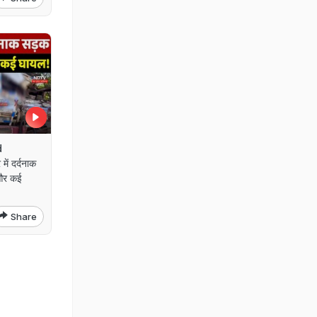
d
ें दर्दनाक
और कई
Share