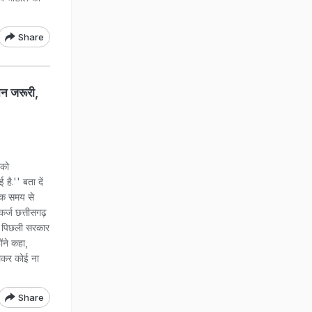
Share
नन जरूरी,
नको
ै.'' बता दें
धिक समय से
 कर्ज छत्तीसगढ़
ा. पिछली सरकार
ंने कहा,
लकर कोई ना
Share