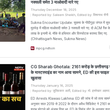
नक्सली समेत 3 माओवादी मारे गए
Thursday December 18, 2025
Reported by: Saleem Sheikh, Edited by: विश्वनाथ सैनी
Sukma Encounter Update: सुकमा के गोंदीगुड़ा जंगल में सुरक्
मुठभेड़ में महिला माओवादी समेत 3 नक्सली मारे गए. दो ACM रैंक क
लाख के इनामी थे. मौके से हथियार और विस्फोटक बरामद किए गए.
(Chhattisgarh News, Sukma News)
mpcg.ndtv.in
CG Sharab Ghotala: 2161 करोड़ के छत्तीसगढ़ श
के मास्टरमाइंड का नाम आया सामने, ED की इस फाइल 
खुलासा
Thursday January 16, 2025
Reported by: ज़ुल्फ़िकार अली, Edited by: मो. इफ्तेखार अहमद
ED Arrests Klawasi Lakhma: ED की जांच में जो तत्व सामने
अनुसार साल 2019 से 2022 के दौरान अवैध सिंडिकेट ने 2161 करो
शराब घोटाले को अंजाम दिया था. ED के रिमांड नोट के अनुसार शरा