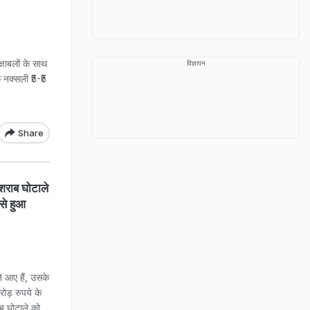
षाबलों के साथ
विज्ञापन
े नक्सली ₹5-₹5
Share
राब घोटाले
से हुआ
 आए हैं, उसके
ड़ रुपये के
ब घोटाले को