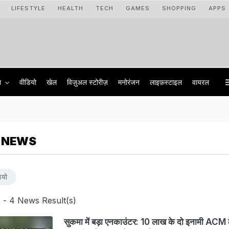
LIFESTYLE
HEALTH
TECH
GAMES
SHOPPING
APPS
ा
वीडियो
खेल
विज़ुअल स्टोरीज़
मनोरंजन
लाइफ़स्टाइल
वायरल
 NEWS
ियो
'
- 4 News Result(s)
सुकमा में बड़ा एनकाउंटर: 10 लाख के दो इनामी ACM ढ