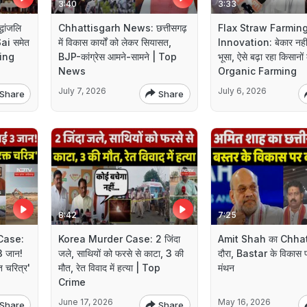
3:40
3:33
धांजलि
Chhattisgarh News: छत्तीसगढ़
Flax Straw Farmin
ai समेत
में विकास कार्यों को लेकर सियासत,
Innovation: बेकार नही
king
BJP-कांग्रेस आमने-सामने | Top
भूसा, ऐसे बढ़ा रहा किसानो
News
Organic Farming
July 7, 2026
July 6, 2026
Share
Share
8:42
7:25
Case:
Korea Murder Case: 2 जिंदा
Amit Shah का Chha
 3 जान!
जले, साथियों को फरसे से काटा, 3 की
दौरा, Bastar के विकास पर
त चरित्र'
मौत, रेत विवाद में हत्या | Top
मंथन
Crime
June 17, 2026
May 16, 2026
Share
Share