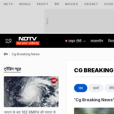
NDTV
WORLD
PROFIT
हिंदी
MOVIES
CRICKET
FOOD
विज्ञापन
लाइव टीवी
ताज़ातरीन
जिल
होम
Cg Breaking News
ट्रेंडिंग न्यूज़
CG BREAKING
सब
ख़बरें
वीड
'Cg Breaking News
जापान के बाद 162 KMPH की रफ्तार से