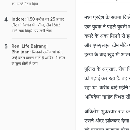
का अल्टीमेटम दिया
मध्य प्रदेश के सतना जि
Indore: 1.50 करोड़ का 25 हजार
लीटर 'गोवर्धन घी' सीज, लैब रिपोर्ट
एक युवक ने पहले युवती 
आने तक बिक्री पर लगी रोक
कमरे के अंदर मिलने से इल
और एफएसएल टीम मौके पर प
Real Life Bajrangi
Bhaijaan: जिनकी उम्‍मीद भी मरी,
हत्या के बाद खुद भी आत्
उन्‍हें वतन वापस लाते हैं आबिद, 1 कॉल
से शुरू होती है जंग
पुलिस के अनुसार, रीवा जि
की पढ़ाई कर रहा है. वह 
रहा था. करीब ढाई महीने
अम्बिकेश नागौद स्थित सी
अंकितेश शुक्रवार रात क
उसने अंदर झांककर देखा
को बुलाकर दरवाजा तोड़ा