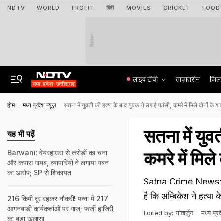
NDTV
WORLD
PROFIT
हिंदी
MOVIES
CRICKET
FOOD
विज्ञापन
लाइव टीवी
ताज़ातरीन
जिल
होम
मध्य प्रदेश न्यूज़
सतना में युवती की हत्या के बाद युवक ने लगाई फांसी, कमरे में मिले दोनों के श
सतना में युव
यह भी पढ़ें
कमरे में मिले
Barwani: वेयरहाउस से करोड़ों का चना
और कपास गायब, व्यापारियों ने लगाया गबन
का आरोप; SP से शिकायत
Satna Crime News: युवत
है कि अम्बिकेश ने हत्या 
216 किमी दूर रहकर नौकरी! पन्ना में 217
आंगनबाड़ी कार्यकर्ताओं पर गाज; फर्जी हाजिरी
Edited by:
गीतार्जुन
मध्य प्रद
का बड़ा खुलासा