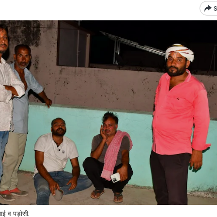
S
ाई व पड़ोसी.