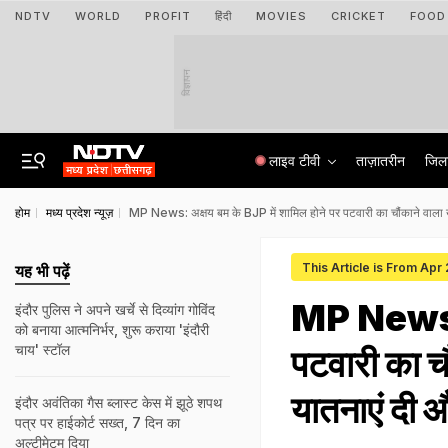
NDTV
WORLD
PROFIT
हिंदी
MOVIES
CRICKET
FOOD
विज्ञापन
लाइव टीवी
ताज़ातरीन
जिल
होम
मध्य प्रदेश न्यूज़
MP News: अक्षय बम के BJP में शामिल होने पर पटवारी का चौंकाने वाला ख
This Article is From Apr
यह भी पढ़ें
MP News: अ
इंदौर पुलिस ने अपने खर्चे से दिव्यांग गोविंद
को बनाया आत्मनिर्भर, शुरू कराया 'इंदौरी
चाय' स्टॉल
पटवारी का च
यातनाएं दी 
इंदौर अवंतिका गैस ब्लास्ट केस में झूठे शपथ
पत्र पर हाईकोर्ट सख्त, 7 दिन का
अल्टीमेटम दिया