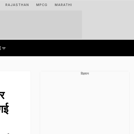
RAJASTHAN
MPCG
MARATHI
विज्ञापन
पर
 गई