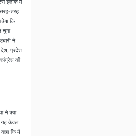
रा इलाके में
और तरह-तरह
बचेगा कि
द चुना
टवारी ने
 देश, प्रदेश
ांग्रेस की
ा ने क्या
. यह केवल
 कहा कि मैं