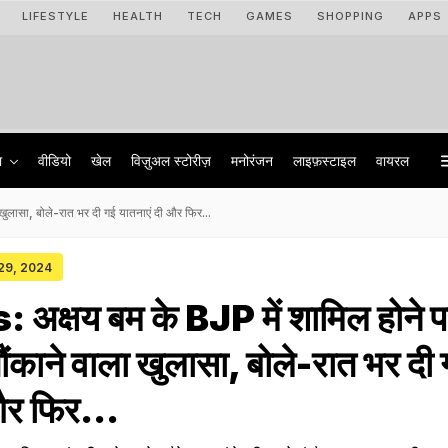
LIFESTYLE
HEALTH
TECH
GAMES
SHOPPING
APPS
ा
वीडियो
खेल
विज़ुअल स्टोरीज़
मनोरंजन
लाइफ़स्टाइल
वायरल
ुलासा, बोले-रात भर दी गई यातनाएं दी और फिर...
 29, 2024
क्षय बम के BJP में शामिल होने 
ौंकाने वाला खुलासा, बोले-रात भर दी
और फिर...