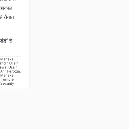
महाकाल
से तैनात
ंडों से
Mahakal
ndir
,
Ujjain
ews
,
Ujjain
Anil Ferozia
,
Mahakal
Temple
Security