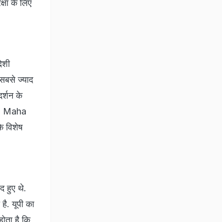
षा के लिए
ेशी
 सबसे ज्याद
र्शन के
sth Maha
े विशेष
द हुए थे.
 है. यूपी का
ोता है कि