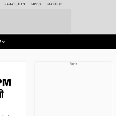
RAJASTHAN
MPCG
MARATHI
विज्ञापन
 PM
गी