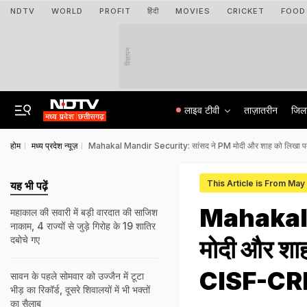
NDTV
WORLD
PROFIT
हिंदी
MOVIES
CRICKET
FOOD
विज्ञापन
लाइव टीवी
ताज़ातरीन
जिल
होम
मध्य प्रदेश न्यूज़
Mahakal Mandir Security: सांसद ने PM मोदी और शाह को लिखा पत्र, 
This Article is From May
यह भी पढ़ें
Mahakal 
महाकाल की सवारी में बड़ी वारदात की साजिश
नाकाम, 4 राज्यों से जुड़े गिरोह के 19 शातिर
दबोचे गए
मोदी और शाह 
CISF-CRPF 
सावन के पहले सोमवार को उज्जैन में टूटा
भीड़ का रिकॉर्ड, दूसरे शिवालयों में भी भक्तों
का सैलाब