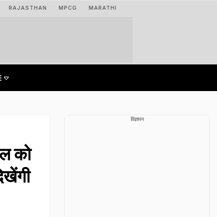
RAJASTHAN
MPCG
MARATHI
विज्ञापन
इल को
खेंगी