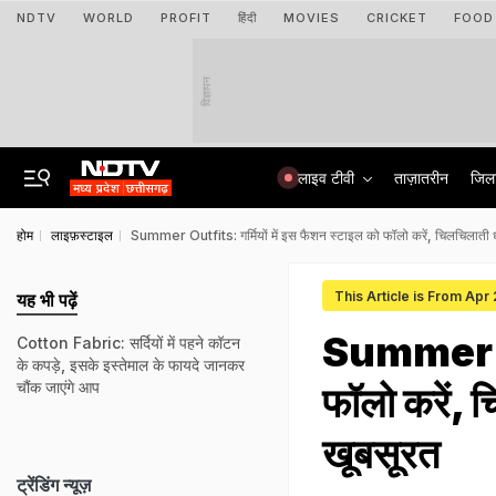
NDTV
WORLD
PROFIT
हिंदी
MOVIES
CRICKET
FOOD
विज्ञापन
लाइव टीवी
ताज़ातरीन
जिल
होम
लाइफ़स्टाइल
Summer Outfits: गर्मियों में इस फैशन स्टाइल को फॉलो करें, चिलचिलाती धूप
This Article is From Apr
यह भी पढ़ें
Summer Out
Cotton Fabric: सर्दियों में पहने कॉटन
के कपड़े, इसके इस्तेमाल के फायदे जानकर
चौंक जाएंगे आप
फॉलो करें, च
खूबसूरत
ट्रेंडिंग न्यूज़