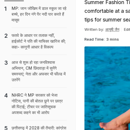
Summer Fashion Tip
MP: जान जोखिम में डाल स्कूल जा रहे
comfortable at a sam
बच्चे, हर दिन नंगे पैर नदी पार करते हैं
tips for summer season
मासूम
Written by:
आयुषी जैन
Edi
फतवे के आधार पर तलाक नहीं,
Read Time:
3 mins
हाईकोर्ट ने पति की याचिका खारिज की;
कहा- कानूनी आधार है विकल्प
आज से शुरू हो रहा जनविश्वास
अभियान, CM छिंदवाड़ा में सुनेंगे
समस्याएं; नेता और अफसर भी फील्ड में
उतरेंगे
NHRC ने MP सरकार को भेजा
नोटिस, पानी की बोतल छूने पर छात्र
की पिटाई; टीचर पर जातिसूचक
अपशब्द कहने का भी आरोप
छत्तीसगढ़ में 2028 की तैयारी: कांग्रेस