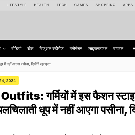
LIFESTYLE
HEALTH
TECH
GAMES
SHOPPING
APPS
ा
वीडियो
खेल
विज़ुअल स्टोरीज़
मनोरंजन
लाइफ़स्टाइल
वायरल
 में नहीं आएगा पसीना, दिखेंगी खूबसूरत
 24, 2024
fits: गर्मियों में इस फैशन स्टा
िलचिलाती धूप में नहीं आएगा पसीना, दि