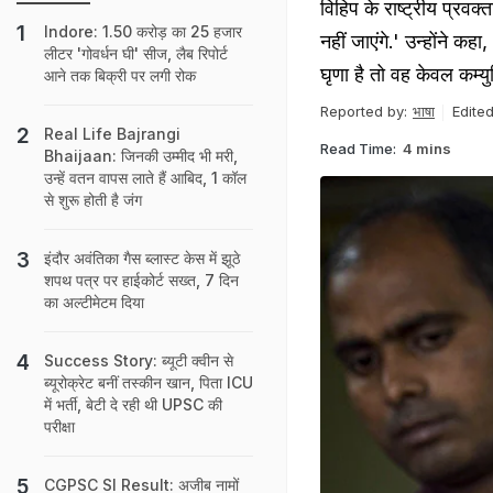
विहिप के राष्ट्रीय प्रव
Indore: 1.50 करोड़ का 25 हजार
नहीं जाएंगे.' उन्होंने 
लीटर 'गोवर्धन घी' सीज, लैब रिपोर्ट
घृणा है तो वह केवल कम्युन
आने तक बिक्री पर लगी रोक
Reported by:
भाषा
Edited
Real Life Bajrangi
Read Time:
4 mins
Bhaijaan: जिनकी उम्‍मीद भी मरी,
उन्‍हें वतन वापस लाते हैं आबिद, 1 कॉल
से शुरू होती है जंग
इंदौर अवंतिका गैस ब्लास्ट केस में झूठे
शपथ पत्र पर हाईकोर्ट सख्त, 7 दिन
का अल्टीमेटम दिया
Success Story: ब्यूटी क्वीन से
ब्यूरोक्रेट बनीं तस्कीन खान, पिता ICU
में भर्ती, बेटी दे रही थी UPSC की
परीक्षा
CGPSC SI Result: अजीब नामों