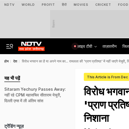
NDTV
WORLD
PROFIT
हिंदी
MOVIES
CRICKET
FOOD
विज्ञापन
लाइव टीवी
ताज़ातरीन
जिल
होम
देश
विरोध भगवान का है या अपने नाम का... रामलला की 'प्राण प्रतिष्ठा' में नहीं जाएंगे येचुरी,
This Article is From Dec
यह भी पढ़ें
विरोध भगवान
Sitaram Yechury Passes Away:
नहीं रहे CPM महासचिव सीताराम येचुरी,
दिल्ली एम्स में ली अंतिम सांस
'प्राण प्रतिष्
निशाना
ट्रेंडिंग न्यूज़