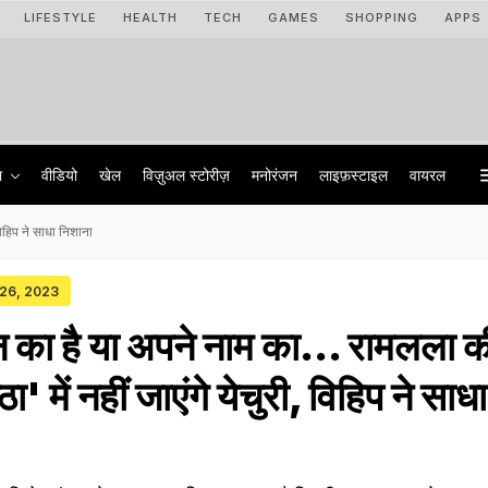
LIFESTYLE
HEALTH
TECH
GAMES
SHOPPING
APPS
ा
वीडियो
खेल
विज़ुअल स्टोरीज़
मनोरंजन
लाइफ़स्टाइल
वायरल
 विहिप ने साधा निशाना
 26, 2023
 का है या अपने नाम का... रामलला क
ठा' में नहीं जाएंगे येचुरी, विहिप ने साधा