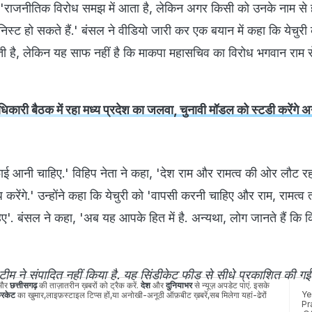
कहा, 'राजनीतिक विरोध समझ में आता है, लेकिन अगर किसी को उनके नाम से
निस्ट हो सकते हैं.' बंसल ने वीडियो जारी कर एक बयान में कहा कि येचुरी क
ी है, लेकिन यह साफ नहीं है कि माकपा महासचिव का विरोध भगवान राम से
कारी बैठक में रहा मध्य प्रदेश का जलवा, चुनावी मॉडल को स्टडी करेंगे अन
फाई आनी चाहिए.' विहिप नेता ने कहा, 'देश राम और रामत्व की ओर लौट र
ेंगे.' उन्होंने कहा कि येचुरी को 'वापसी करनी चाहिए और राम, रामत्व
ए'. बंसल ने कहा, 'अब यह आपके हित में है. अन्यथा, लोग जानते हैं कि
म ने संपादित नहीं किया है. यह सिंडीकेट फीड से सीधे प्रकाशित की गई
और
छत्तीसगढ़
की ताज़ातरीन ख़बरों को ट्रैक करें.
देश
और
दुनियाभर
से न्यूज़ अपडेट पाएं. इसके
Ye
रिकेट
का खुमार,लाइफ़स्टाइल टिप्स हों,या अनोखी-अनूठी ऑफ़बीट ख़बरें,सब मिलेगा यहां-ढेरों
Pr