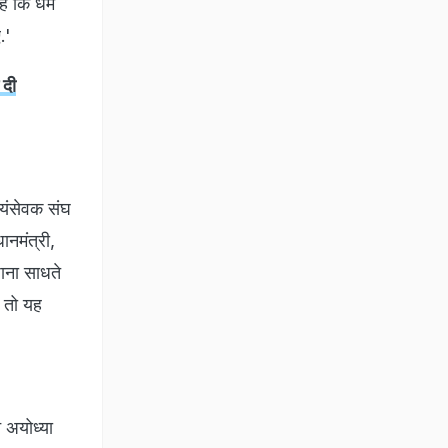
ै कि धर्म
.'
 दी
्वयंसेवक संघ
ानमंत्री,
शाना साधते
' तो यह
 अयोध्या