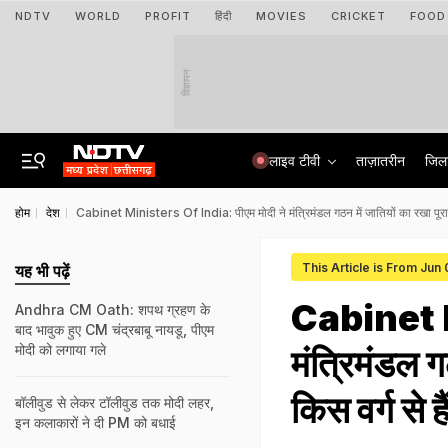
NDTV
WORLD
PROFIT
हिंदी
MOVIES
CRICKET
FOOD
विज्ञापन
लाइव टीवी
ताज़ातरीन
जिल
होम
देश
Cabinet Ministers Of India: पीएम मोदी ने मंत्रिमंडल गठन में जातियों का रखा पूरा ख्य
This Article is From Jun
यह भी पढ़ें
Cabinet M
Andhra CM Oath: शपथ ग्रहण के
बाद भावुक हुए CM चंद्रबाबू नायडू, पीएम
मोदी को लगाया गले
मंत्रिमंडल ग
किस वर्ग से है
बॉलीवुड से लेकर टॉलीवुड तक मोदी लहर,
इन कलाकारों ने दी PM को बधाई