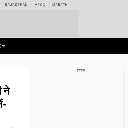
RAJASTHAN
MPCG
MARATHI
विज्ञापन
 ने
ं-