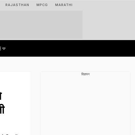
RAJASTHAN
MPCG
MARATHI
विज्ञापन
े
ली