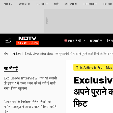
NDTV
WORLD
PROFIT
हिंदी
MOVIES
CRICKET
FOOD
विज्ञापन
लाइव टीवी
ताज़ातरीन
जिल
होम
मनोरंजन
Exclusive Interview: जब सूरज पंचोली ने अपने पुराने कड़वे दिनों को किया याद,
This Article is From May
यह भी पढ़ें
Exclusive
Exclusive Interview: क्या 'है जवानी
तो इश्क..' में वरुण धवन की मां बनी हैं मौनी
रॉय? किया खुलासा
अपने पुराने क
फिट
'रामायणम्' के निर्देशक नितेश तिवारी को
नमित मल्होत्रा ने खास अंदाज में किया बर्थडे
विश