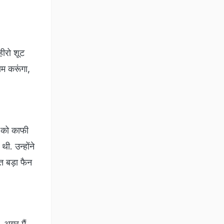
हीरो शूट
ाम करूंगा,
ी को काफी
थी. उन्होंने
ुत बड़ा फैन
 अगर मैं