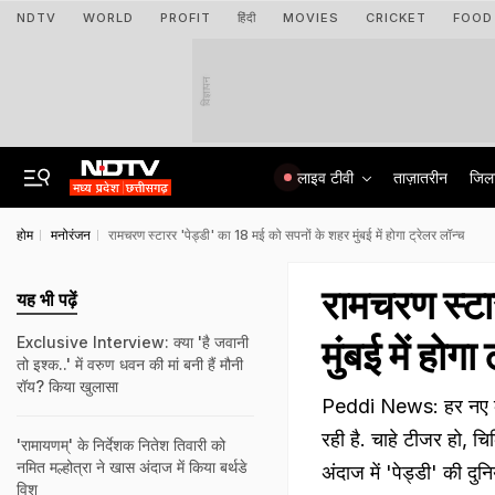
NDTV
WORLD
PROFIT
हिंदी
MOVIES
CRICKET
FOOD
विज्ञापन
लाइव टीवी
ताज़ातरीन
जिल
होम
मनोरंजन
रामचरण स्टारर 'पेड्डी' का 18 मई को सपनों के शहर मुंबई में होगा ट्रेलर लॉन्च
रामचरण स्टा
यह भी पढ़ें
मुंबई में होगा
Exclusive Interview: क्या 'है जवानी
तो इश्क..' में वरुण धवन की मां बनी हैं मौनी
रॉय? किया खुलासा
Peddi News: हर नए कंटें
रही है. चाहे टीजर हो, चि
'रामायणम्' के निर्देशक नितेश तिवारी को
नमित मल्होत्रा ने खास अंदाज में किया बर्थडे
अंदाज में 'पेड्डी' की दुन
विश