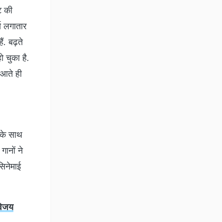
ट की
्स लगातार
ं. बढ़ते
ो चुका है.
 आते ही
 के साथ
ानों ने
सिनेमाई
विजय