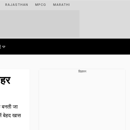
RAJASTHAN
MPCG
MARATHI
विज्ञापन
शहर
क बनती जा
में बेहद खास