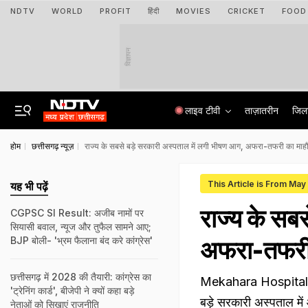
NDTV
WORLD
PROFIT
हिंदी
MOVIES
CRICKET
FOOD
विज्ञापन
लाइव टीवी
ताज़ातरीन
जिल
होम
छत्तीसगढ़ न्यूज़
राज्य के सबसे बड़े सरकारी अस्पताल में लगी भीषण आग, अफरा-तफरी का माह
This Article is From May
यह भी पढ़ें
राज्य के सब
CGPSC SI Result: अजीब नामों पर
सियासी बवाल, न्यूज और तुफैल सामने आए;
BJP बोली- 'भ्रम फैलाना बंद करे कांग्रेस'
अफरा-तफरी
छत्तीसगढ़ में 2028 की तैयारी: कांग्रेस का
Mekahara Hospital Aag
'ट्रेनिंग कार्ड', बीजेपी ने क्‍यों कहा बड़े
बड़े सरकारी अस्पताल मे
नेताओं को सिखाएं राजनीति