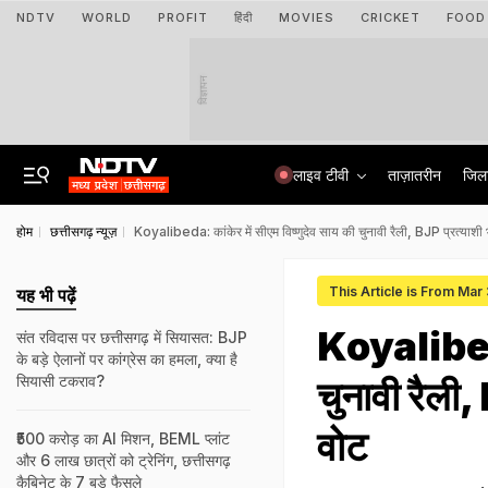
NDTV
WORLD
PROFIT
हिंदी
MOVIES
CRICKET
FOOD
विज्ञापन
लाइव टीवी
ताज़ातरीन
जिल
होम
छत्तीसगढ़ न्यूज़
Koyalibeda: कांकेर में सीएम विष्णुदेव साय की चुनावी रैली, BJP प्रत्याशी भ
This Article is From Mar
यह भी पढ़ें
Koyalibeda:
संत रविदास पर छत्तीसगढ़ में सियासत: BJP
के बड़े ऐलानों पर कांग्रेस का हमला, क्या है
सियासी टकराव?
चुनावी रैली,
वोट
₹500 करोड़ का AI मिशन, BEML प्लांट
और 6 लाख छात्रों को ट्रेनिंग, छत्तीसगढ़
कैबिनेट के 7 बड़े फैसले