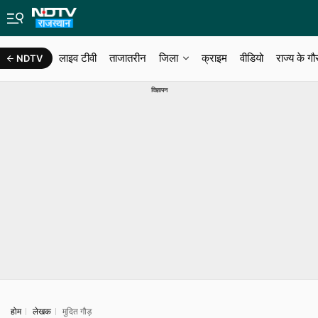
लाइव टीवी
ताजातरीन
जिला
क्राइम
वीडियो
राज्‍य के ग
NDTV
राजस्थान न्यूज़
कोटपूतली बहरोड़
खैरथल तिजारा
विज्ञापन
होम
लेखक
मुदित गौड़