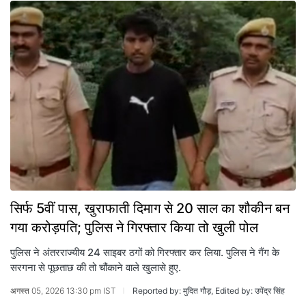
स‍िर्फ 5वीं पास, खुराफाती द‍िमाग से 20 साल का शौकीन बन
गया करोड़पत‍ि; पुल‍िस ने ग‍िरफ्तार क‍िया तो खुली पोल
पुल‍िस ने अंतरराज्‍यीय 24 साइबर ठगों को ग‍िरफ्तार कर ल‍िया. पुल‍िस ने गैंग के
सरगना से पूछताछ की तो चौंकाने वाले खुलासे हुए.
अगस्त 05, 2026 13:30 pm IST
Reported by: मुदित गौड़, Edited by: उपेंद्र सिंह