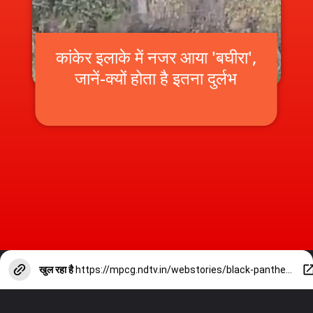
कांकेर इलाके में नजर आया 'बघीरा',
जानें-क्यों होता है इतना दुर्लभ
खुल रहा है
https://mpcg.ndtv.in/webstories/black-panther-in-rajnandgaon-kanker-know-why-special-34188