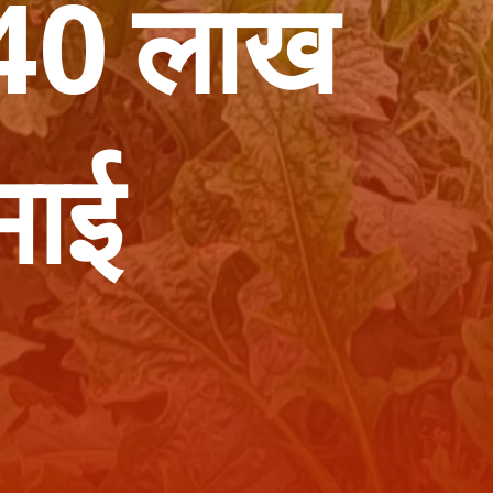
 40 लाख
माई