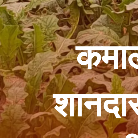
कमाल 
शानदार