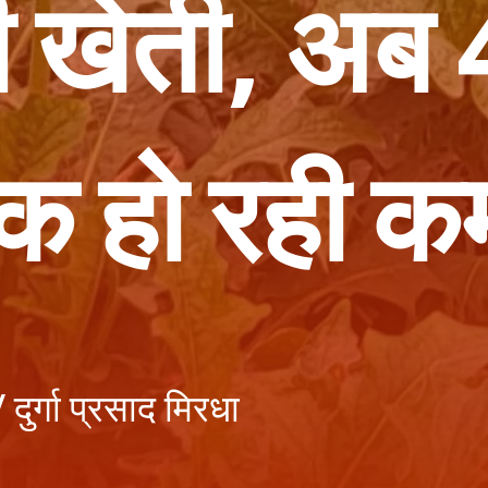
ी खेती, अब
क हो रही क
्गा प्रसाद मिरधा