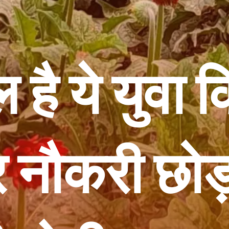
है ये युवा 
 नौकरी छोड़