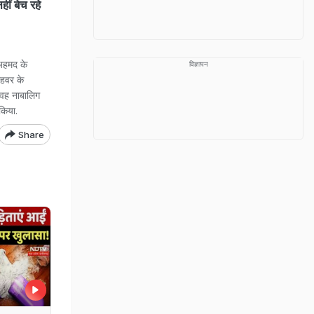
ं बेच रहे
अहमद के
विज्ञापन
ाहवर के
 वह नाबालिग
किया.
Share