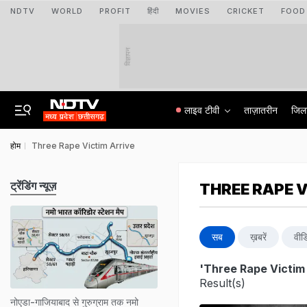
NDTV
WORLD
PROFIT
हिंदी
MOVIES
CRICKET
FOOD
विज्ञापन
लाइव टीवी
ताज़ातरीन
जिल
होम
Three Rape Victim Arrive
ट्रेंडिंग न्यूज़
THREE RAPE V
सब
ख़बरें
वीड
'Three Rape Victim 
Result(s)
नोएडा-गाजियाबाद से गुरुग्राम तक नमो