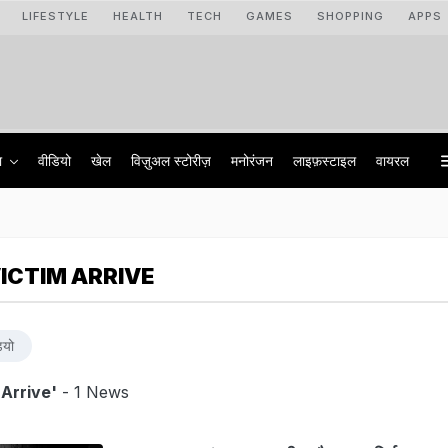
LIFESTYLE
HEALTH
TECH
GAMES
SHOPPING
APPS
ा
वीडियो
खेल
विज़ुअल स्टोरीज़
मनोरंजन
लाइफ़स्टाइल
वायरल
ICTIM ARRIVE
ियो
Arrive'
- 1 News