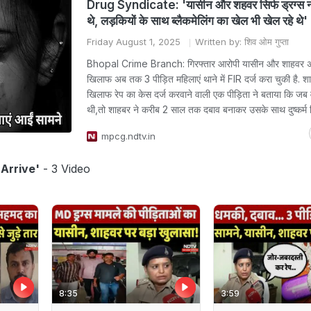
Drug Syndicate: 'यासीन और शहवर सिर्फ ड्रग्स नही
थे, लड़कियों के साथ ब्लैकमेलिंग का खेल भी खेल रहे थे'
Friday August 1, 2025
Written by: शिव ओम गुप्ता
Bhopal Crime Branch: गिरफ्तार आरोपी यासीन और शाहवर 
खिलाफ अब तक 3 पीड़ित महिलाएं थाने में FIR दर्ज करा चुकी है. श
खिलाफ रेप का केस दर्ज करवाने वाली एक पीड़िता ने बताया कि जब
थी,तो शाहबर ने करीब 2 साल तक दबाव बनाकर उसके साथ दुष्कर्म 
mpcg.ndtv.in
Arrive'
- 3 Video
8:35
3:59