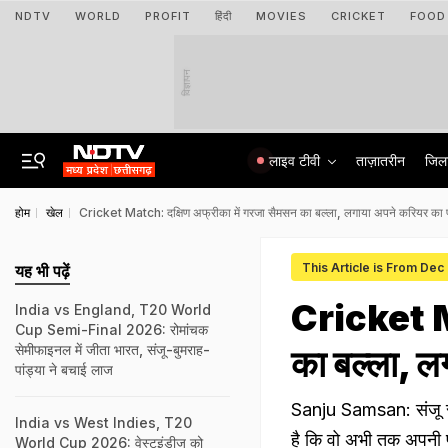
NDTV
WORLD
PROFIT
हिंदी
MOVIES
CRICKET
FOOD
विज्ञापन
लाइव टीवी
ताज़ातरीन
जिल
होम
खेल
Cricket Match: दक्षिण अफ्रीका में गरजा सैमसन का बल्ला, लगाया अपने करियर क
This Article is From Dec
यह भी पढ़ें
Cricket Ma
India vs England, T20 World
Cup Semi-Final 2026: रोमांचक
सेमीफाइनल में जीता भारत, संजू-बुमराह-
का बल्ला, 
पांड्या ने बचाई लाज
Sanju Samsan: संजू सैम
India vs West Indies, T20
है कि वो अभी तक अपनी प्
World Cup 2026: वेस्टइंडीज को