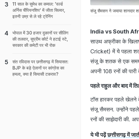
11 साल के सुमेध का कमाल: 'वर्ल्ड
अर्निस चैंपियनशिप' में जीता सिल्वर,
संजू सैमसन ने जमाया शानदार 
इतनी उम्र से ले रहे ट्रेनिंग
India vs South Af
भोपाल में 30 हजार दुकानों पर सीलिंग
की तलवार, सुप्रीम कोर्ट ने हटाई स्टे,
साउथ अफ्रीका के खिलाफ
सरकार की कमेटी पर भी रोक
Cricket) में ये पहला शत
संजू के शतक से एक समय ख
संत रविदास पर छत्तीसगढ़ में सियासत:
BJP के बड़े ऐलानों पर कांग्रेस का
अपनी 108 रनों की पारी के
हमला, क्या है सियासी टकराव?
पहले राहुल और बाद में ति
टॉस हारकर पहले खेलने 
संजू सैमसन. उन्होंने पह
रनों की साझेदारी की. अ
ये भी पढ़ें
छत्तीसगढ़ में 