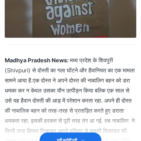
Madhya Pradesh News:
मध्य प्रदेश के शिवपुरी
(Shivpuri) से दोस्ती का गला घोंटने और हैवानियत का एक मामला
सामने आया है.एक दोस्त ने अपने दोस्त की नाबालिग बहन को डरा
धमका कर न केवल उसका यौन उत्पीड़न किया बल्कि एक साल से
उसे यह हैवान दोस्ती की आड़ में परेशान करता रहा. अपने ही दोस्त
की नाबालिक बहन को तरह-तरह से प्रताड़ित करते हुए डराता
धमकता रहा. इसकी हरकत से पूरी तरह तंग आ गई. तब नाबालिग ने
किसी तरह हिम्मत दिखाकर अपने परिवार से इसकी शिकायत की.
मामला थाने पहुंचा. पुलिस ने आरोपी के खिलाफ पास्को एक्ट सहित
पूरी स्टोरी पढ़ें