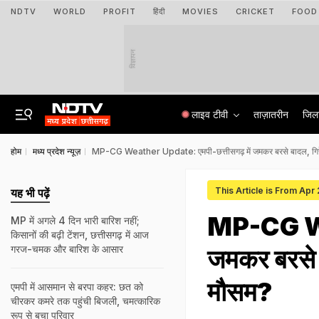
NDTV
WORLD
PROFIT
हिंदी
MOVIES
CRICKET
FOOD
विज्ञापन
लाइव टीवी
ताज़ातरीन
जिल
होम
मध्य प्रदेश न्यूज़
MP-CG Weather Update: एमपी-छत्तीसगढ़ में जमकर बरसे बादल, गिरे
This Article is From Apr
यह भी पढ़ें
MP-CG Wea
MP में अगले 4 दिन भारी बारिश नहीं;
किसानों की बढ़ी टेंशन, छत्तीसगढ़ में आज
गरज-चमक और बारिश के आसार
जमकर बरसे 
मौसम?
एमपी में आसमान से बरपा कहर: छत को
चीरकर कमरे तक पहुंची बिजली, चमत्कारिक
रूप से बचा परिवार