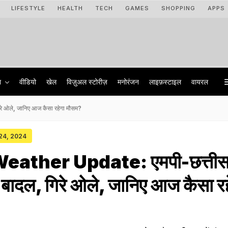
LIFESTYLE
HEALTH
TECH
GAMES
SHOPPING
APPS
ा
वीडियो
खेल
विज़ुअल स्टोरीज़
मनोरंजन
लाइफ़स्टाइल
वायरल
 ओले, जानिए आज कैसा रहेगा मौसम?
 24, 2024
ther Update: एमपी-छत्तीसगढ़
बादल, गिरे ओले, जानिए आज कैसा रह