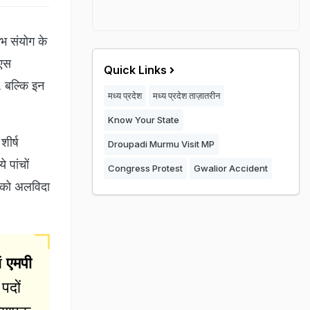
लभ संयोग के
ीएस
Quick Links
, बल्कि इन
मध्य प्रदेश
मध्य प्रदेश ताज़ातरीन
Know Your State
शीर्ष
Droupadi Murmu Visit MP
 पांचों
Congress Protest
Gwalior Accident
ी को अलविदा
ां
एमपी
पदों