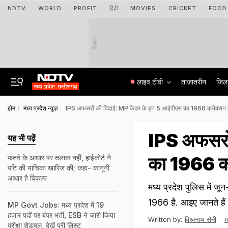
NDTV
WORLD
PROFIT
हिंदी
MOVIES
CRICKET
FOOD
विज्ञापन
लाइव टीवी
ताज़ातरीन
जिल
होम
मध्य प्रदेश न्यूज़
IPS अफसरों की विदाई: MP कैडर के इन 5 आईपीएस का 1966 कनेक्शन कर
IPS अफसरों
यह भी पढ़ें
का 1966 कन
फतवे के आधार पर तलाक नहीं, हाईकोर्ट ने
पति की याचिका खारिज की; कहा- कानूनी
आधार है विकल्प
मध्य प्रदेश पुलिस में जू
1966 है. आइए जानते हैं 
MP Govt Jobs: मध्य प्रदेश में 19
हजार पदों पर बंपर भर्ती, ESB ने जारी किया
Written by:
विश्वनाथ सैनी
म
परीक्षा शेड्यूल, देखें पूरी लिस्ट