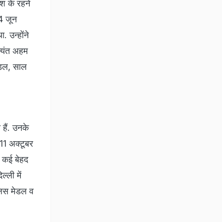
ेश के रहने
24 जून
 उन्होंने
्यंत अहम
मेडल, साल
हैं. उनके
11 अक्टूबर
क कई बेहद
ल्ली में
ुलिस मेडल व