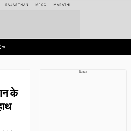
RAJASTHAN
MPCG
MARATHI
विज्ञापन
न के
हाथ