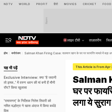
NDTV
WORLD
PROFIT
हिंदी
MOVIES
CRICKET
FOOD
विज्ञापन
लाइव टीवी
ताज़ातरीन
जिल
होम
मनोरंजन
Salman Khan Firing Case: सलमान खान के घर पर फायरिंग मामले में बड़ा अपड
This Article is From Apr
यह भी पढ़ें
Salman K
Exclusive Interview: क्या 'है जवानी
तो इश्क..' में वरुण धवन की मां बनी हैं मौनी
रॉय? किया खुलासा
घर पर फायरि
लगा ये सुराग
'रामायणम्' के निर्देशक नितेश तिवारी को
नमित मल्होत्रा ने खास अंदाज में किया बर्थडे
विश