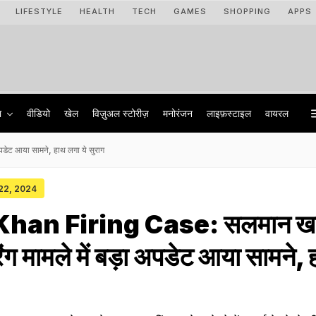
LIFESTYLE
HEALTH
TECH
GAMES
SHOPPING
APPS
ा
वीडियो
खेल
विज़ुअल स्टोरीज़
मनोरंजन
लाइफ़स्टाइल
वायरल
ेट आया सामने, हाथ लगा ये सुराग
 22, 2024
han Firing Case: सलमान खा
ंग मामले में बड़ा अपडेट आया सामने, 