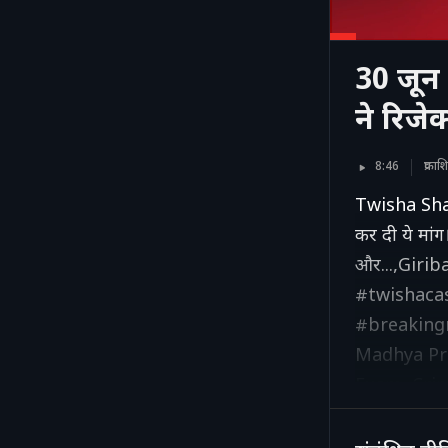
30 जून 
ने रिजे
8:46
प्रका
Twisha Sharm
कर दी ये मा
और...,Giri
#twishaca
#breaking
Madhya Pra
Exam, Crim
Mohan Yada
अपडेट । NDT