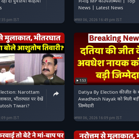
 रही दो युवतियों की हत्या
गिनाईं MP की उपलब्धियां | Top
s
News | Latest News
7:35 pm IST
अगस्त 06, 2026 16:49 pm IST
1:53
Election: Narottam
Datiya By Election की जीत के 
लाकात, भीतरघात पर देखें
Awadhesh Nayak को मिली बड़
shutosh Tiwari?
जिम्मेदारी
6:09 pm IST
अगस्त 06, 2026 16:09 pm IST