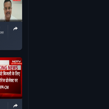
i
ाल!