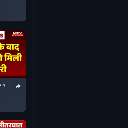
बाद
ी