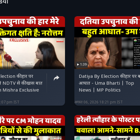
डियो
ww.youtube.com/live/xuei80DCu3Q?si=QUgi4y8qcB
 को सब्सक्राइब करें : https://mpcg.ndtv.in/ हमें इंस्टाग्राम पर 
w.instagram.com/ndtvmpcg/ हमारे फेसबुक पेज को लाइक क
w.facebook.com/ndtvmpchhattisgarh/ हमें ट्विटर पर फॉल
witter.com/NDTVMPCG
1:39
lection की हार पर
Datiya By Election की हार पर बहुत
ा ने NDTV से की खास बात
आघात - Uma Bharti | Top
 Mishra Exclusive
News | MP Politics
9:07 pm IST
अगस्त 06, 2026 18:21 pm IST