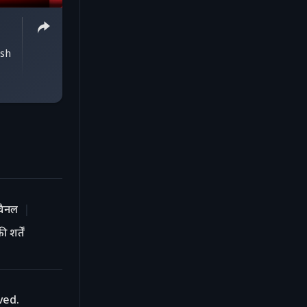
ash
चैनल
 शर्तें
ved.