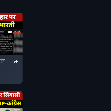
PxbLrN
फॉलो करें :
रें :
ो करें :