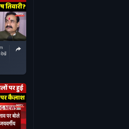
am
ेखें