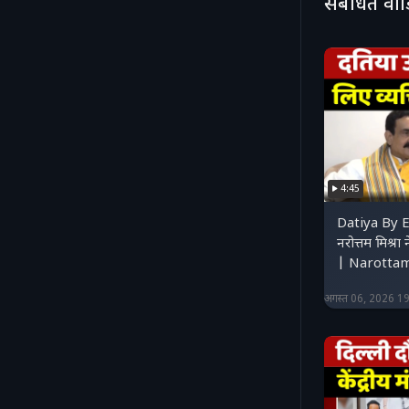
संबंधित वी
https://w
हमारी वेबसाइट
https://ww
https://ww
https://t
4:45
Datiya By E
नरोत्तम मिश्र
| Narottam
अगस्त 06, 2026 1