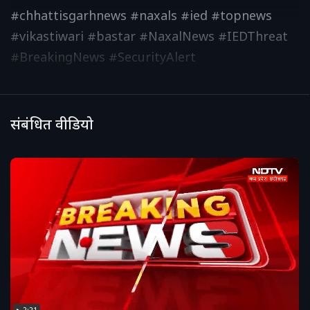
#chhattisgarhnews #naxals #ied #topnews
#vikastiwari #bastar #NaxalNews #IEDThreat
#BreakingNews #SecurityAlert
संबंधित वीडियो