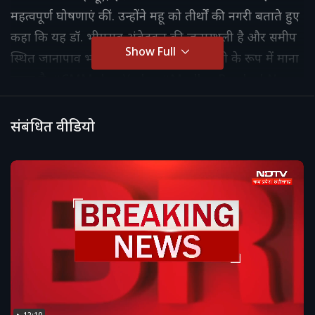
महत्वपूर्ण घोषणाएं कीं. उन्होंने महू को तीर्थों की नगरी बताते हुए
कहा कि यह डॉ. भीमराव अंबेडकर की जन्मस्थली है और समीप
Show Full
स्थित जानापाव भगवान परशुराम की जन्मस्थली के रूप में माना
जाता है. #CMMohanYadav #MadhyaPradeshNews
#Mhow #AmbedkarNagar #IndoreNews
#MPNews #MPPolitics #TopNews
संबंधित वीडियो
#GovernmentAnnouncement