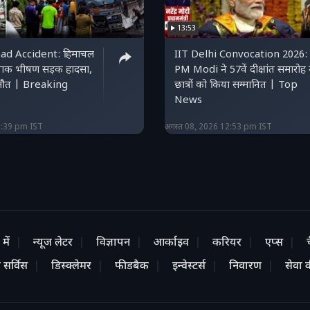
13:53
d Accident: हिमाचल
IIT Delhi Convocation 2026:
र्दनाक भीषण सड़क हादसा,
PM Modi ने 57वें दीक्षांत समारोह म
 मौत | Breaking
छात्रों को किया सम्मानित | Top
News
3:39 pm IST
अगस्त 08, 2026 12:53 pm IST
में
न्यूज लेटर
विज्ञापन
आर्काइव
करियर
एप्स
 सर्विस
डिस्क्लेमर
फीडबैक
इन्वेस्टर्स
निवारण
सेवा की