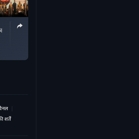
ें
चैनल
 शर्तें