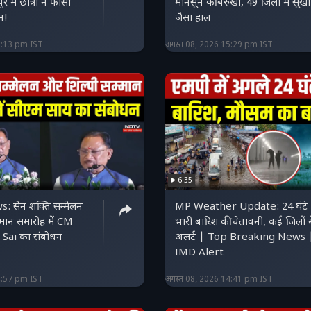
में छात्रा ने फांसी
मानसून की बेरुखी, 49 जिलों में सूखा
न!
जैसा हाल
6:13 pm IST
अगस्त 08, 2026 15:29 pm IST
6:35
: सेन शक्ति सम्मेलन
MP Weather Update: 24 घंटे
्मान समारोह में CM
भारी बारिश की चेतावनी, कई जिलों मे
Sai का संबोधन
अलर्ट | Top Breaking News 
IMD Alert
4:57 pm IST
अगस्त 08, 2026 14:41 pm IST