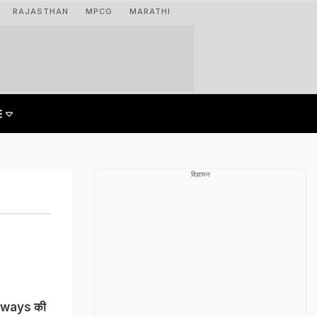
RAJASTHAN
MPCG
MARATHI
विज्ञापन
ilways की