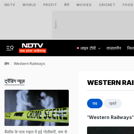
NDTV
WORLD
PROFIT
हिंदी
MOVIES
CRICKET
FOOD
विज्ञापन
लाइव टीवी
ताज़ातरीन
जिल
होम
Western Railways
ट्रेंडिंग न्यूज़
WESTERN RA
सब
ख़बरें
'Western Railways'
बैंकॉक के पास स्कूल में हुई गोलीबारी, कम से