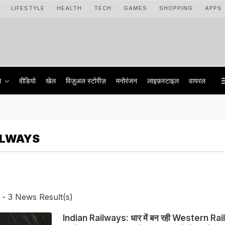
LIFESTYLE
HEALTH
TECH
GAMES
SHOPPING
APPS
ा
वीडियो
खेल
विज़ुअल स्टोरीज़
मनोरंजन
लाइफ़स्टाइल
वायरल
ILWAYS
- 3 News Result(s)
Indian Railways: धार में बन रही Western Ra