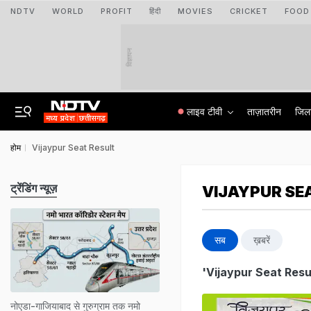
NDTV
WORLD
PROFIT
हिंदी
MOVIES
CRICKET
FOOD
विज्ञापन
लाइव टीवी
ताज़ातरीन
जिल
होम
Vijaypur Seat Result
ट्रेंडिंग न्यूज़
VIJAYPUR SE
सब
ख़बरें
'Vijaypur Seat Resu
नोएडा-गाजियाबाद से गुरुग्राम तक नमो