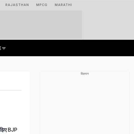
RAJASTHAN
MPCG
MARATHI
विज्ञापन
मझिए BJP