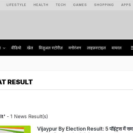
LIFESTYLE
HEALTH
TECH
GAMES
SHOPPING
APPS
ा
वीडियो
खेल
विज़ुअल स्टोरीज़
मनोरंजन
लाइफ़स्टाइल
वायरल
AT RESULT
lt'
- 1 News Result(s)
Vijaypur By Election Result: 5 पॉइंट्स में स